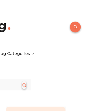
g
log Categories