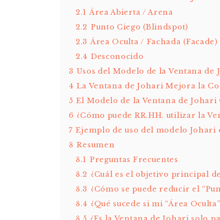
2.1
Área Abierta / Arena
2.2
Punto Ciego (Blindspot)
2.3
Área Oculta / Fachada (Facade)
2.4
Desconocido
3
Usos del Modelo de la Ventana de 
4
La Ventana de Johari Mejora la C
5
El Modelo de la Ventana de Johari
6
¿Cómo puede RR.HH. utilizar la Ve
7
Ejemplo de uso del modelo Johari e
8
Resumen
8.1
Preguntas Frecuentes
8.2
¿Cuál es el objetivo principal d
8.3
¿Cómo se puede reducir el “Pun
8.4
¿Qué sucede si mi “Área Oculta
8.5
¿Es la Ventana de Johari solo p