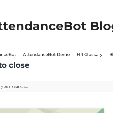
ttendanceBot Blo
anceBot
AttendanceBot Demo
HR Glossary
B
to close