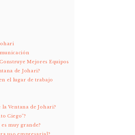
Johari
omunicación
 Construye Mejores Equipos
ntana de Johari?
n el lugar de trabajo
e la Ventana de Johari?
to Ciego”?
” es muy grande?
ara uso empresarial?